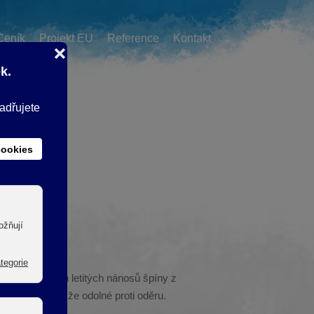
Ceník
Projekt EU
Reference
Kontakt
 DIN).
ranění odolných letitých nánosů špíny z
 plastů, z pryže odolné proti oděru.