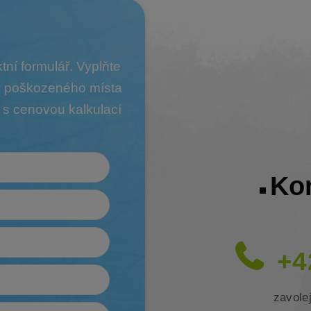
ní formulář. Vyplňte
ky poškozeného místa
s cenovou kalkulací
Kon
+4
zavole