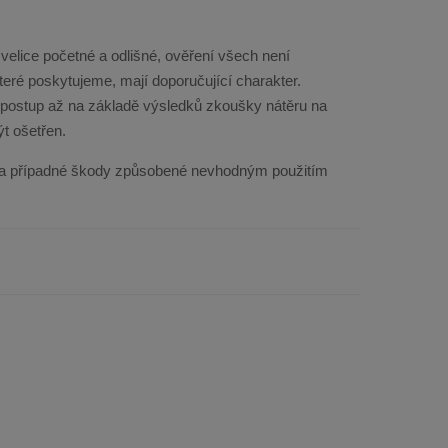
 velice početné a odlišné, ověření všech není
eré poskytujeme, mají doporučující charakter.
í postup až na základě výsledků zkoušky nátěru na
ýt ošetřen.
a případné škody způsobené nevhodným použitím