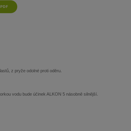
 PDF
stů, z pryže odolné proti oděru.
na horkou vodu bude účinek ALKON 5 násobně silnější.