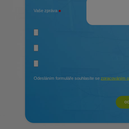
Vaše zpráva
Odesláním formuláře souhlasíte se
zpracováním o
O