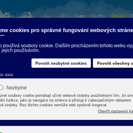
Úvod
Služby
Prodej
ta, lodě a karavany
ALKON 5
Biologicky odbouratelný produkt (podle
ALKON 5 je čisticí koncentrát pro odst
plastových povrchů – měkkých i tvrdých