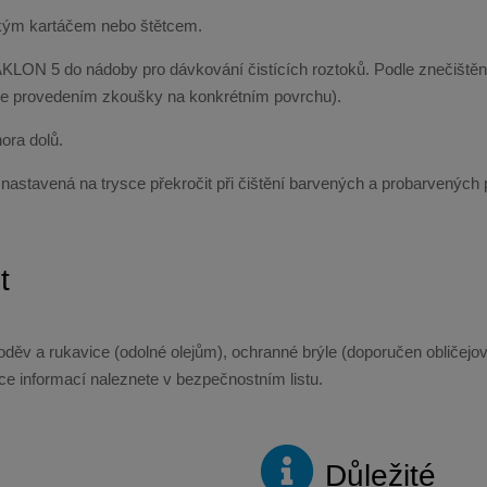
ým kartáčem nebo štětcem.
e AKLON 5 do nádoby pro dávkování čistících roztoků. Podle znečištěn
ovte provedením zkoušky na konkrétním povrchu).
ora dolů.
 nastavená na trysce překročit při čištění barvených a probarvených 
t
děv a rukavice (odolné olejům), ochranné brýle (doporučen obličejový š
ce informací naleznete v bezpečnostním listu.
Důležité