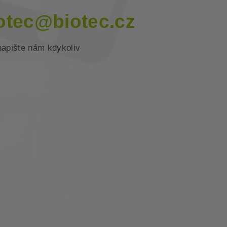
otec@biotec.cz
napište nám kdykoliv