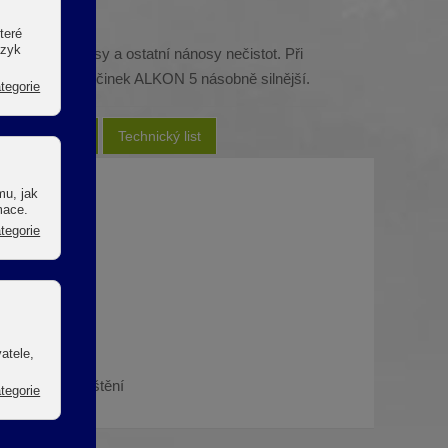
ch zařízeních.
aze, řasy, výtrusy a ostatní nánosy nečistot. Při
kou vodu bude účinek ALKON 5 násobně silnější.
í
Výhody
Technický list
v poměru
e než 95 %.
 stupně znečištění