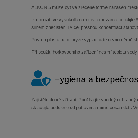
ALKON 5 může být ve zředěné formě nanášen měkk
Při použití ve vysokotlakém čistícím zařízení nalijt
silném znečištění i více, přesnou koncentraci stan
Povrch plastu nebo pryže vyplachujte rovnoměrně sh
Při použití horkovodního zařízení nesmí teplota vody
Hygiena a bezpečnos
Zajistěte dobré větrání. Používejte vhodný ochranný o
skladujte odděleně od potravin a mimo dosah dětí. Ví