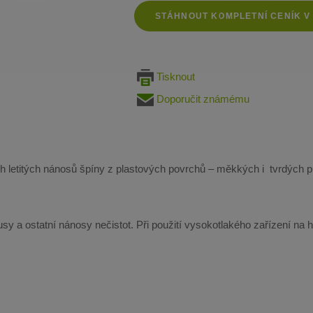
STÁHNOUT KOMPLETNÍ CENÍK V
Tisknout
Doporučit známému
h letitých nánosů špíny z plastových povrchů – měkkých i tvrdých pla
trusy a ostatní nánosy nečistot. Při použití vysokotlakého zařízení 