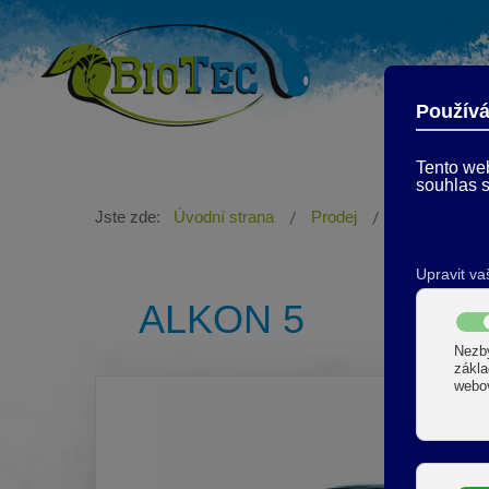
Jste zde:
Úvodní strana
Prodej
Čističe na au
ALKON 5