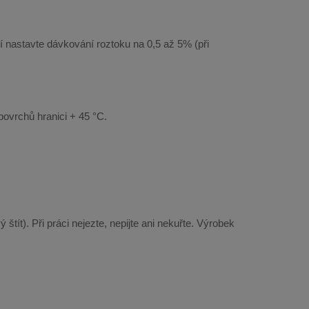
í nastavte dávkování roztoku na 0,5 až 5% (při
povrchů hranici + 45 °C.
tít). Při práci nejezte, nepijte ani nekuřte. Výrobek