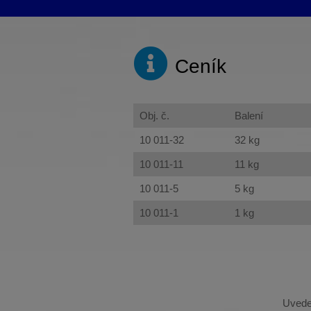
Ceník
Obj. č.
Balení
10 011-32
32 kg
10 011-11
11 kg
10 011-5
5 kg
10 011-1
1 kg
Uvede