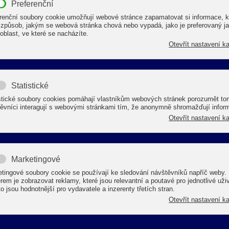
Lze jej použít ve vysokotlakých čistící
Rozpouští tuky, oleje, vosky, nikotin, s
použití vysokotlakého zařízení na hor
Vlastnosti
Balení
Skladován
vzhled
:
kapalina -
pH
: 11,5
3
hustota
:
cca 1,08 g/cm
při 20°C.
mísitelnost s vodou
:
v jakémkoli
hořlavost:
hořlavý
biologická odbouratelnost
:
z víc
2
SPOTŘEBA:
50 až 200 g/m
podle